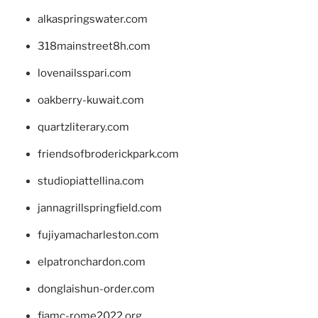
alkaspringswater.com
318mainstreet8h.com
lovenailsspari.com
oakberry-kuwait.com
quartzliterary.com
friendsofbroderickpark.com
studiopiattellina.com
jannagrillspringfield.com
fujiyamacharleston.com
elpatronchardon.com
donglaishun-order.com
fiamc-rome2022.org