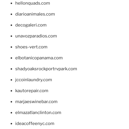
hellonquads.com
diarioanimales.com
decogaleri.com
unavozparadios.com
shoes-vert.com
elbotanicopanama.com
shadyoaksrockportrvpark.com
jccoinlaundry.com
kautorepair.com
marjaeswinebar.com
elmazatlanclinton.com
ideacoffeenyc.com