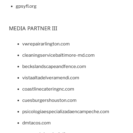
gpsyfl.org
MEDIA PARTNER III
vwrepairarlington.com
cleaningservicebaltimore-md.com
beckslandscapeandfence.com
vistaaltadelveramendi.com
coastlinecateringnc.com
cuesburgershouston.com
psicologiaespecializadaencampeche.com
dmtacos.com