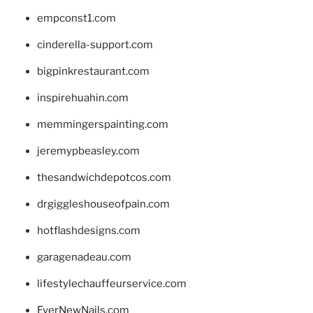
empconst1.com
cinderella-support.com
bigpinkrestaurant.com
inspirehuahin.com
memmingerspainting.com
jeremypbeasley.com
thesandwichdepotcos.com
drgiggleshouseofpain.com
hotflashdesigns.com
garagenadeau.com
lifestylechauffeurservice.com
EverNewNails.com