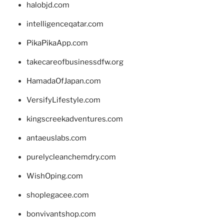
halobjd.com
intelligenceqatar.com
PikaPikaApp.com
takecareofbusinessdfw.org
HamadaOfJapan.com
VersifyLifestyle.com
kingscreekadventures.com
antaeuslabs.com
purelycleanchemdry.com
WishOping.com
shoplegacee.com
bonvivantshop.com