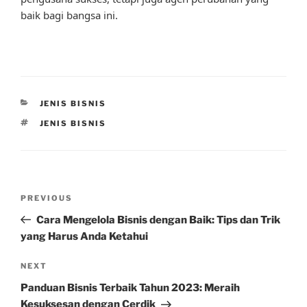
baik bagi bangsa ini.
CATEGORIES
JENIS BISNIS
TAGS
JENIS BISNIS
Post
Previous
PREVIOUS
navigation
Post
Cara Mengelola Bisnis dengan Baik: Tips dan Trik
yang Harus Anda Ketahui
Next
NEXT
Post
Panduan Bisnis Terbaik Tahun 2023: Meraih
Kesuksesan dengan Cerdik