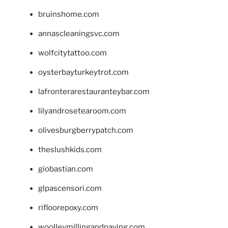
bruinshome.com
annascleaningsvc.com
wolfcitytattoo.com
oysterbayturkeytrot.com
lafronterarestauranteybar.com
lilyandrosetearoom.com
olivesburgberrypatch.com
theslushkids.com
giobastian.com
glpascensori.com
rifloorepoxy.com
woolleymillingandpaving.com