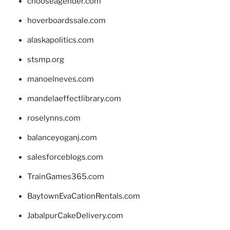
chooseagender.com
hoverboardssale.com
alaskapolitics.com
stsmp.org
manoelneves.com
mandelaeffectlibrary.com
roselynns.com
balanceyoganj.com
salesforceblogs.com
TrainGames365.com
BaytownEvaCationRentals.com
JabalpurCakeDelivery.com