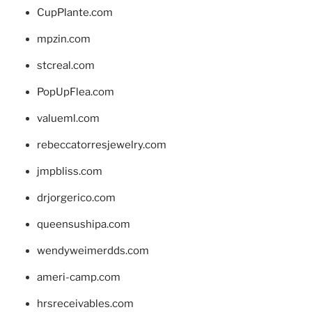
CupPlante.com
mpzin.com
stcreal.com
PopUpFlea.com
valueml.com
rebeccatorresjewelry.com
jmpbliss.com
drjorgerico.com
queensushipa.com
wendyweimerdds.com
ameri-camp.com
hrsreceivables.com