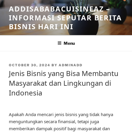
Skip
ADDISABABACUISINEAZ –
to
INFORMASI SEPUTAR BERITA
content
BISNIS HARI INI
Menu
POSTED
OCTOBER 30, 2024
BY
ADMINADD
ON
Jenis Bisnis yang Bisa Membantu
Masyarakat dan Lingkungan di
Indonesia
Apakah Anda mencari jenis bisnis yang tidak hanya
menguntungkan secara finansial, tetapi juga
memberikan dampak positif bagi masyarakat dan