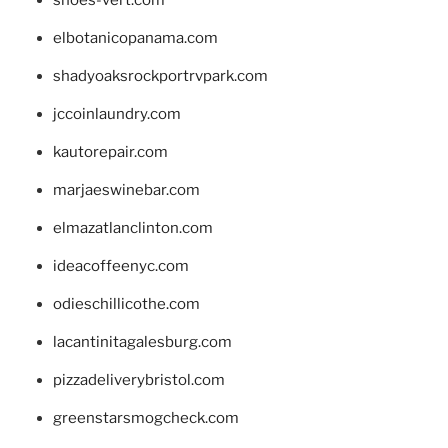
shoes-vert.com
elbotanicopanama.com
shadyoaksrockportrvpark.com
jccoinlaundry.com
kautorepair.com
marjaeswinebar.com
elmazatlanclinton.com
ideacoffeenyc.com
odieschillicothe.com
lacantinitagalesburg.com
pizzadeliverybristol.com
greenstarsmogcheck.com