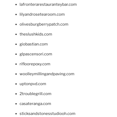
lafronterarestauranteybar.com
lilyandrosetearoom.com
olivesburgberrypatch.com
theslushkids.com
giobastian.com
glpascensori.com
rifloorepoxy.com
woolleymillingandpaving.com
uptonpvd.com
2troublegrill.com
casateranga.com
sticksandstonesstudiooh.com