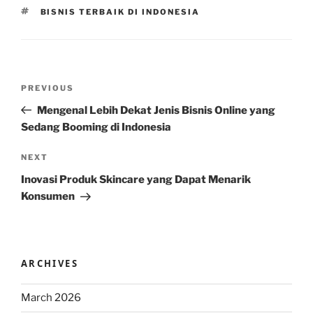
TAGS
BISNIS TERBAIK DI INDONESIA
Post
Previous
PREVIOUS
navigation
Post
Mengenal Lebih Dekat Jenis Bisnis Online yang
Sedang Booming di Indonesia
Next
NEXT
Post
Inovasi Produk Skincare yang Dapat Menarik
Konsumen
ARCHIVES
March 2026