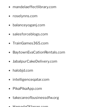
mandelaeffectlibrary.com
roselynns.com
balanceyoganj.com
salesforceblogs.com
TrainGames365.com
BaytownEvaCationRentals.com
JabalpurCakeDelivery.com
halobjd.com
intelligenceqatar.com
PikaPikaApp.com
takecareofbusinessdfw.org
HamadaOfJapan.com