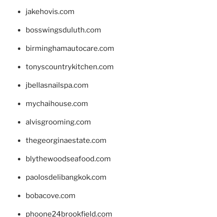
jakehovis.com
bosswingsduluth.com
birminghamautocare.com
tonyscountrykitchen.com
jbellasnailspa.com
mychaihouse.com
alvisgrooming.com
thegeorginaestate.com
blythewoodseafood.com
paolosdelibangkok.com
bobacove.com
phoone24brookfield.com