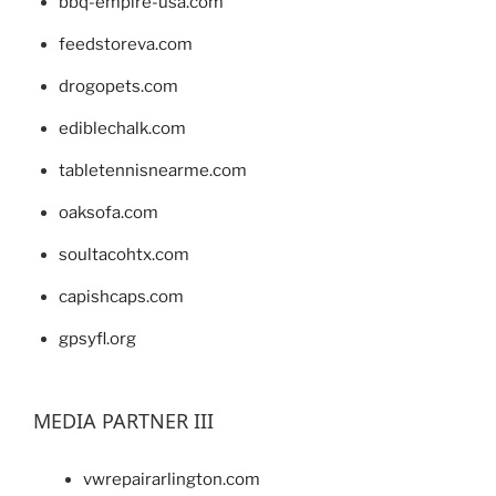
bbq-empire-usa.com
feedstoreva.com
drogopets.com
ediblechalk.com
tabletennisnearme.com
oaksofa.com
soultacohtx.com
capishcaps.com
gpsyfl.org
MEDIA PARTNER III
vwrepairarlington.com