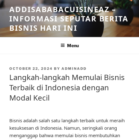
Skip
ADDISABABACUISINEAZ –
to
INFORMASI SEPUTAR BERITA
content
BISNIS HARI INI
Menu
POSTED
OCTOBER 22, 2024
BY
ADMINADD
ON
Langkah-langkah Memulai Bisnis
Terbaik di Indonesia dengan
Modal Kecil
Bisnis adalah salah satu langkah terbaik untuk meraih
kesuksesan di Indonesia. Namun, seringkali orang
menganggap bahwa memulai bisnis membutuhkan