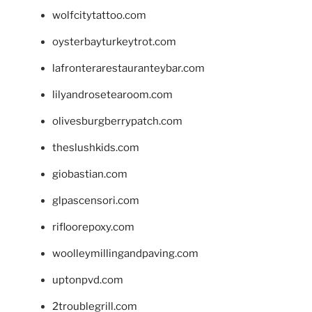
wolfcitytattoo.com
oysterbayturkeytrot.com
lafronterarestauranteybar.com
lilyandrosetearoom.com
olivesburgberrypatch.com
theslushkids.com
giobastian.com
glpascensori.com
rifloorepoxy.com
woolleymillingandpaving.com
uptonpvd.com
2troublegrill.com