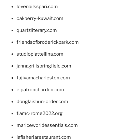
lovenailsspari.com
oakberry-kuwait.com
quartzliterary.com
friendsofbroderickpark.com
studiopiattellina.com
jannagrillspringfield.com
fujiyamacharleston.com
elpatronchardon.com
donglaishun-order.com
fiamc-rome2022.org
mariceworldessentials.com
lafisheriarestaurant.com