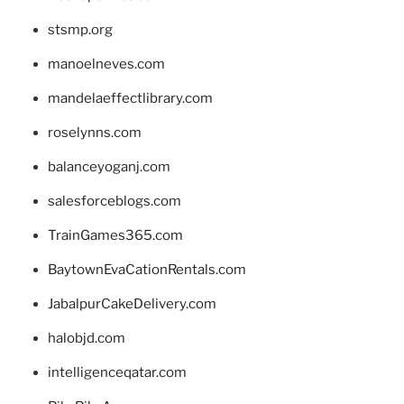
stsmp.org
manoelneves.com
mandelaeffectlibrary.com
roselynns.com
balanceyoganj.com
salesforceblogs.com
TrainGames365.com
BaytownEvaCationRentals.com
JabalpurCakeDelivery.com
halobjd.com
intelligenceqatar.com