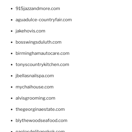
915jazzandmore.com
aguadulce-countryfair.com
jakehovis.com
bosswingsduluth.com
birminghamautocare.com
tonyscountrykitchen.com
jbellasnailspa.com
mychaihouse.com
alvisgrooming.com
thegeorginaestate.com
blythewoodseafood.com
paolosdelibangkok.com