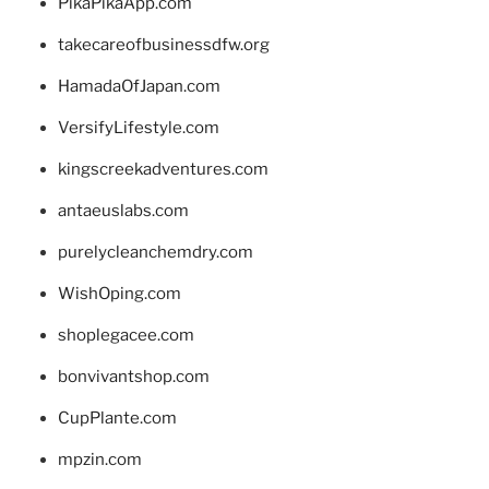
PikaPikaApp.com
takecareofbusinessdfw.org
HamadaOfJapan.com
VersifyLifestyle.com
kingscreekadventures.com
antaeuslabs.com
purelycleanchemdry.com
WishOping.com
shoplegacee.com
bonvivantshop.com
CupPlante.com
mpzin.com