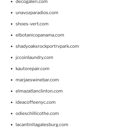
decogaleri.com
unavozparadios.com
shoes-vert.com
elbotanicopanama.com
shadyoaksrockportrvpark.com
jccoinlaundry.com
kautorepair.com
marjaeswinebar.com
elmazatlanclinton.com
ideacoffeenyc.com
odieschillicothe.com
lacantinitagalesburg.com