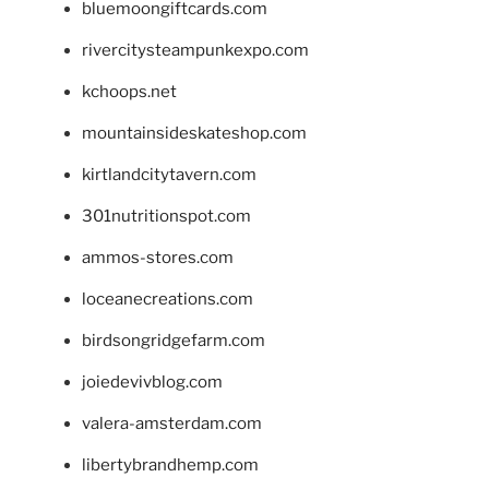
bluemoongiftcards.com
rivercitysteampunkexpo.com
kchoops.net
mountainsideskateshop.com
kirtlandcitytavern.com
301nutritionspot.com
ammos-stores.com
loceanecreations.com
birdsongridgefarm.com
joiedevivblog.com
valera-amsterdam.com
libertybrandhemp.com