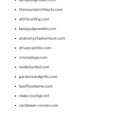
thesoundarchitects.com
allin1roofing.com
keepjudgewebb.com
anatomyofadventure.com
drivancastillo.com
cmmedspa.com
midletontkd.com
gardensandgrills.com
basilfoodwine.com
nikko-tochigi.net
caribbean-corner.com