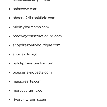
bobacove.com
phoone24brookfield.com
mickeybarmama.com
roadwayconstructioninc.com
shopdragonflyboutique.com
sportszilla.org
batchprovisionsbar.com
brasserie-gobette.com
musicrearte.com
morseysfarms.com
riverviewtennis.com