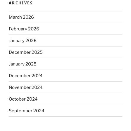
ARCHIVES
March 2026
February 2026
January 2026
December 2025
January 2025
December 2024
November 2024
October 2024
September 2024