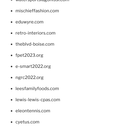
mischieffashion.com
eduwyre.com
retro-interiors.com
theblvd-boise.com
fpet2023.org
e-smart2022.org
ngrc2022.org
leesfamilyfoods.com
lewis-lewis-cpas.com
eleontennis.com
cyetus.com