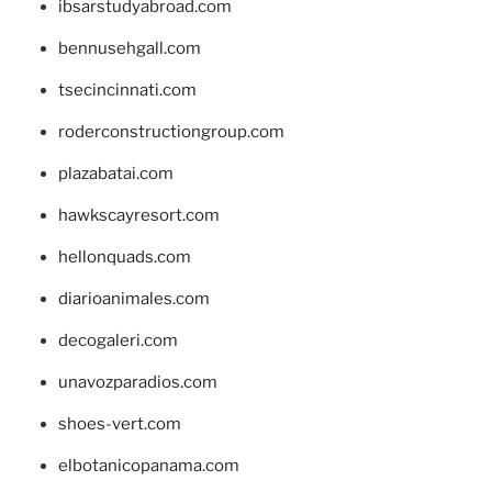
ibsarstudyabroad.com
bennusehgall.com
tsecincinnati.com
roderconstructiongroup.com
plazabatai.com
hawkscayresort.com
hellonquads.com
diarioanimales.com
decogaleri.com
unavozparadios.com
shoes-vert.com
elbotanicopanama.com