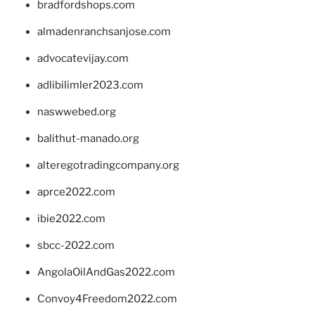
bradfordshops.com
almadenranchsanjose.com
advocatevijay.com
adlibilimler2023.com
naswwebed.org
balithut-manado.org
alteregotradingcompany.org
aprce2022.com
ibie2022.com
sbcc-2022.com
AngolaOilAndGas2022.com
Convoy4Freedom2022.com