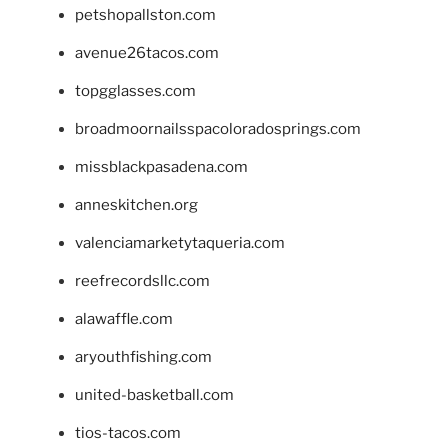
petshopallston.com
avenue26tacos.com
topgglasses.com
broadmoornailsspacoloradosprings.com
missblackpasadena.com
anneskitchen.org
valenciamarketytaqueria.com
reefrecordsllc.com
alawaffle.com
aryouthfishing.com
united-basketball.com
tios-tacos.com