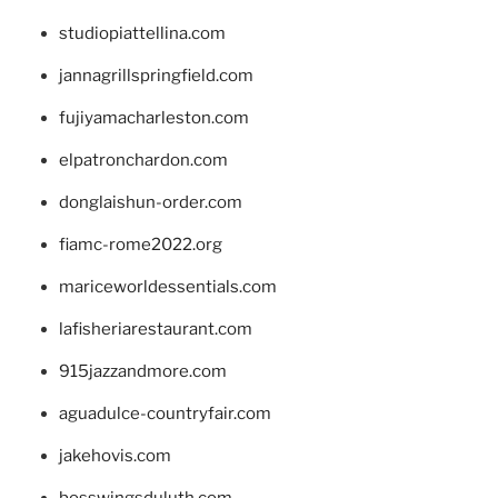
studiopiattellina.com
jannagrillspringfield.com
fujiyamacharleston.com
elpatronchardon.com
donglaishun-order.com
fiamc-rome2022.org
mariceworldessentials.com
lafisheriarestaurant.com
915jazzandmore.com
aguadulce-countryfair.com
jakehovis.com