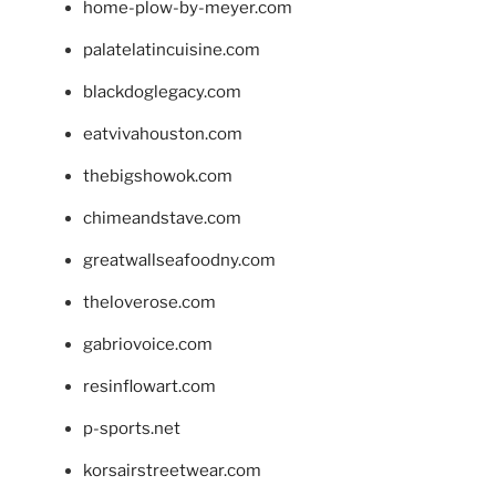
home-plow-by-meyer.com
palatelatincuisine.com
blackdoglegacy.com
eatvivahouston.com
thebigshowok.com
chimeandstave.com
greatwallseafoodny.com
theloverose.com
gabriovoice.com
resinflowart.com
p-sports.net
korsairstreetwear.com