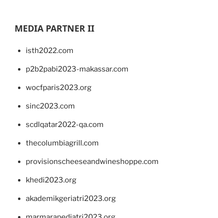
MEDIA PARTNER II
isth2022.com
p2b2pabi2023-makassar.com
wocfparis2023.org
sinc2023.com
scdlqatar2022-qa.com
thecolumbiagrill.com
provisionscheeseandwineshoppe.com
khedi2023.org
akademikgeriatri2023.org
marmarapediatri2023.org