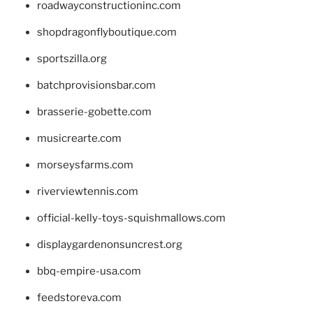
roadwayconstructioninc.com
shopdragonflyboutique.com
sportszilla.org
batchprovisionsbar.com
brasserie-gobette.com
musicrearte.com
morseysfarms.com
riverviewtennis.com
official-kelly-toys-squishmallows.com
displaygardenonsuncrest.org
bbq-empire-usa.com
feedstoreva.com