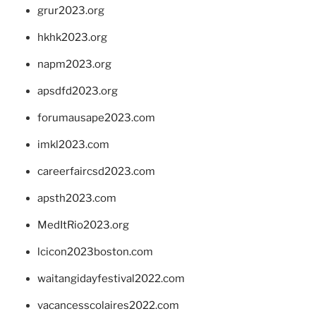
grur2023.org
hkhk2023.org
napm2023.org
apsdfd2023.org
forumausape2023.com
imkl2023.com
careerfaircsd2023.com
apsth2023.com
MedItRio2023.org
lcicon2023boston.com
waitangidayfestival2022.com
vacancesscolaires2022.com