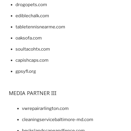
drogopets.com
ediblechalk.com
tabletennisnearme.com
oaksofa.com
soultacohtx.com
capishcaps.com
gpsyfl.org
MEDIA PARTNER III
vwrepairarlington.com
cleaningservicebaltimore-md.com
beckslandscapeandfence.com