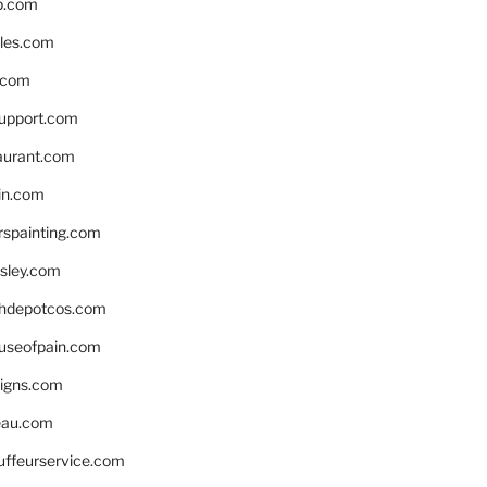
p.com
bles.com
.com
support.com
aurant.com
in.com
spainting.com
sley.com
hdepotcos.com
ouseofpain.com
signs.com
eau.com
auffeurservice.com