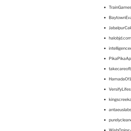
TrainGame
BaytownEva
JabalpurCa
halobjd.co
intelligenc
PikaPikaA
takecareof
HamadaOfJ
VersifyLife
kingscreek
antaeuslab
purelyclea
WishOping