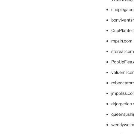
shoplegace
bonvivants
CupPlante
mpzin.com
stcreal.com
PopUpFlea
valueml.co
rebeccator
jmpbliss.c
drjorgerico
queensushi
wendyweim