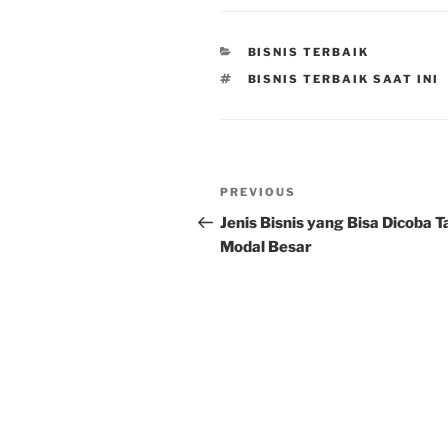
CATEGORIES
BISNIS TERBAIK
TAGS
BISNIS TERBAIK SAAT INI
Post
Previous
PREVIOUS
navigation
Post
Jenis Bisnis yang Bisa Dicoba 
Modal Besar