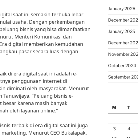
January 2026
igital saat ini semakin terbuka lebar
December 20
emulai usaha. Dengan perkembangan
 peluang bisnis yang bisa dimanfaatkan
January 2025
nurut Menteri Komunikasi dan
December 20
, “Era digital memberikan kemudahan
jangkau pasar secara luas dengan
November 20
October 2024
ik di era digital saat ini adalah e-
September 20
nya penggunaan internet di
kin diminati oleh masyarakat. Menurut
 Tanuwijaya, “Peluang bisnis e-
t besar karena masih banyak
M
T
ah oleh layanan online.”
is terbaik di era digital saat ini juga
3
4
al marketing. Menurut CEO Bukalapak,