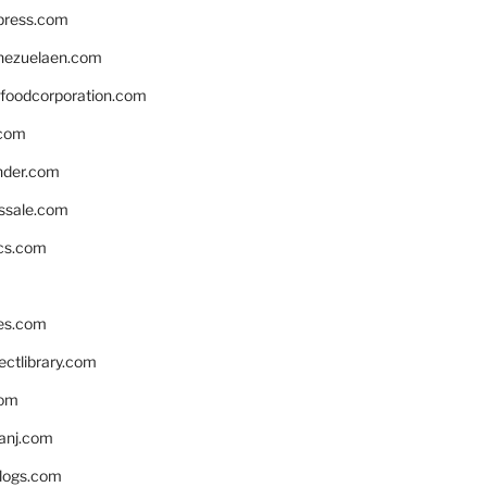
xpress.com
nezuelaen.com
foodcorporation.com
.com
nder.com
ssale.com
ics.com
es.com
ctlibrary.com
com
anj.com
blogs.com