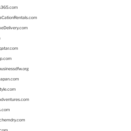
s365.com
CationRentals.com
keDelivery.com
m
eqatar.com
pp.com
businessdfw.org
apan.com
style.com
adventures.com
s.com
nchemdry.com
.com