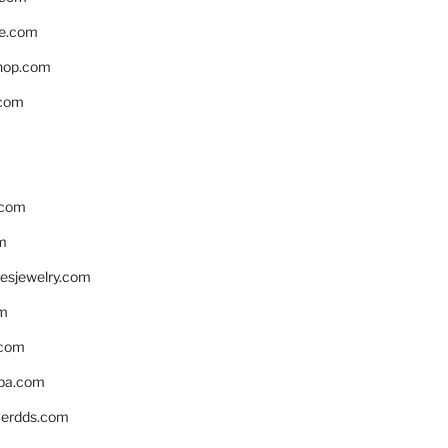
e.com
hop.com
.com
.com
m
resjewelry.com
om
.com
pa.com
erdds.com