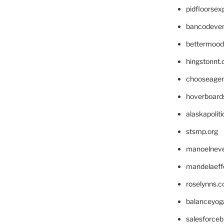
pidfloorse
bancodeve
bettermood
hingstonnt
chooseage
hoverboard
alaskapolit
stsmp.org
manoelnev
mandelaeffe
roselynns.
balanceyog
salesforce