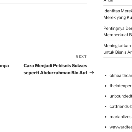
Identitas Mere
Merek yang Ku
Pentingnya Des
Memperkuat B
Meningkatkan B
untuk Bisnis A
NEXT
Next
Post
Tanpa
Cara Menjadi Pebisnis Sukses
seperti Abdurrahman Bin Auf
okhealthca
theintexpe
unboundedt
catfriends-
marianlives
waywardte