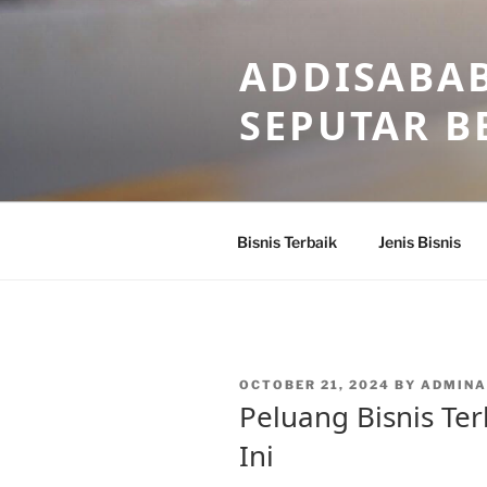
Skip
to
ADDISABAB
content
SEPUTAR BE
Bisnis Terbaik
Jenis Bisnis
POSTED
OCTOBER 21, 2024
BY
ADMINA
ON
Peluang Bisnis Terb
Ini