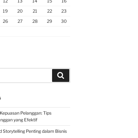
12
13
14
15
16
19
20
21
22
23
26
27
28
29
30
Search
S
Kepuasan Pelanggan: Tips
nggan yang Efektif
Storytelling Penting dalam Bisnis