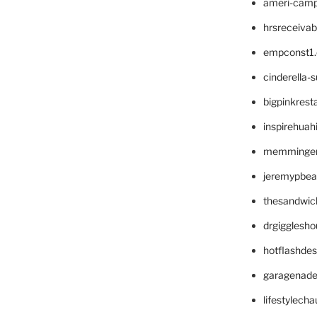
ameri-cam
hrsreceiva
empconst1
cinderella-
bigpinkrest
inspirehuah
memminger
jeremypbea
thesandwic
drgigglesh
hotflashde
garagenad
lifestylech