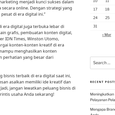
10
11
marketing menjadi kunci sukses dalam
secara online. Dengan strategi yang
17
18
esat di era digital ini.”
24
25
i era digital juga terbuka lebar di
31
sain grafis, pembuatan konten digital,
« Mar
der IDN Times, Winston Utomo,
ai konten-konten kreatif di era
ang mampu menghasilkan konten
 perhatian yang besar dari
Search
for:
isnis terbaik di era digital saat ini,
san asalkan memiliki ide kreatif dan
RECENT POST
Jadi, jangan lewatkan peluang bisnis di
erintis usaha Anda sekarang!
Meningkatkan 
Pelayanan Pela
Mengapa Brand 
Anda