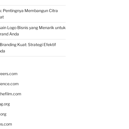
k: Pentingnya Membangun Citra
at
ain Logo Bisnis yang Menarik untuk
rand Anda
randing Kuat: Strategi Efektif
nda
reers.com
rience.com
hefilm.com
bg.org
.org
es.com