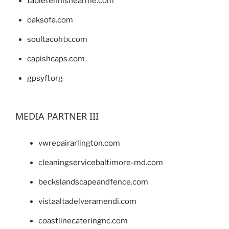
tabletennisnearme.com
oaksofa.com
soultacohtx.com
capishcaps.com
gpsyfl.org
MEDIA PARTNER III
vwrepairarlington.com
cleaningservicebaltimore-md.com
beckslandscapeandfence.com
vistaaltadelveramendi.com
coastlinecateringnc.com