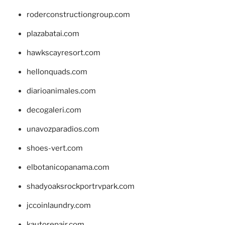
roderconstructiongroup.com
plazabatai.com
hawkscayresort.com
hellonquads.com
diarioanimales.com
decogaleri.com
unavozparadios.com
shoes-vert.com
elbotanicopanama.com
shadyoaksrockportrvpark.com
jccoinlaundry.com
kautorepair.com