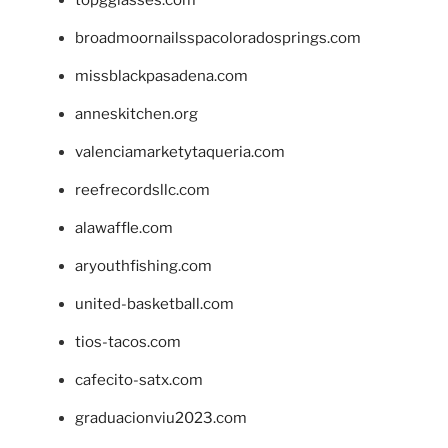
topgglasses.com
broadmoornailsspacoloradosprings.com
missblackpasadena.com
anneskitchen.org
valenciamarketytaqueria.com
reefrecordsllc.com
alawaffle.com
aryouthfishing.com
united-basketball.com
tios-tacos.com
cafecito-satx.com
graduacionviu2023.com