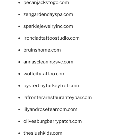
pecanjackstogo.com
zengardendayspa.com
sparklejewelryinc.com
ironcladtattoostudio.com
bruinshome.com
annascleaningsvc.com
wolfcitytattoo.com
oysterbayturkeytrot.com
lafronterarestauranteybar.com
lilyandrosetearoom.com
olivesburgberrypatch.com
theslushkids.com