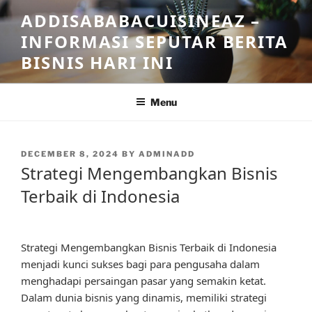
Skip
ADDISABABACUISINEAZ –
to
INFORMASI SEPUTAR BERITA
content
BISNIS HARI INI
Menu
POSTED
DECEMBER 8, 2024
BY
ADMINADD
ON
Strategi Mengembangkan Bisnis
Terbaik di Indonesia
Strategi Mengembangkan Bisnis Terbaik di Indonesia
menjadi kunci sukses bagi para pengusaha dalam
menghadapi persaingan pasar yang semakin ketat.
Dalam dunia bisnis yang dinamis, memiliki strategi