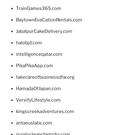
TrainGames365.com
BaytownEvaCationRentals.com
JabalpurCakeDelivery.com
halobjd.com
intelligenceqatar.com
PikaPikaApp.com
takecareofbusinessdfw.org
HamadaOfJapan.com
VersifyLifestyle.com
kingscreekadventures.com
antaeuslabs.com
purelycleanchemdry.com