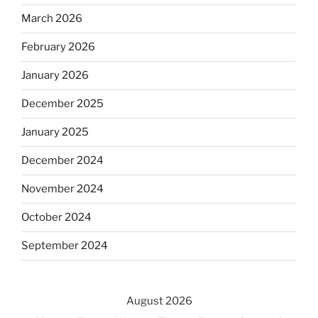
March 2026
February 2026
January 2026
December 2025
January 2025
December 2024
November 2024
October 2024
September 2024
August 2026