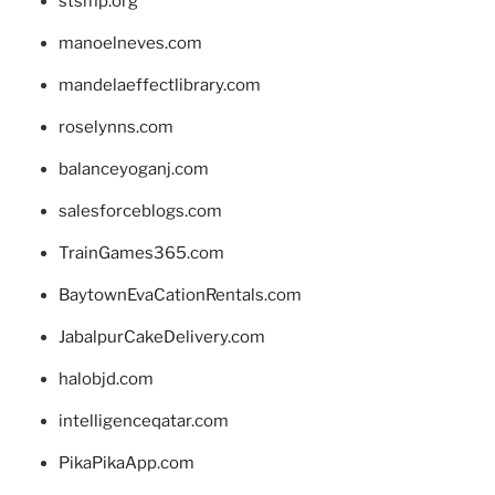
stsmp.org
manoelneves.com
mandelaeffectlibrary.com
roselynns.com
balanceyoganj.com
salesforceblogs.com
TrainGames365.com
BaytownEvaCationRentals.com
JabalpurCakeDelivery.com
halobjd.com
intelligenceqatar.com
PikaPikaApp.com