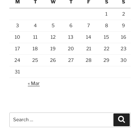
M
T
W
T
F
S
S
1
2
3
4
5
6
7
8
9
10
11
12
13
14
15
16
17
18
19
20
21
22
23
24
25
26
27
28
29
30
31
« Mar
Search
Search
for: