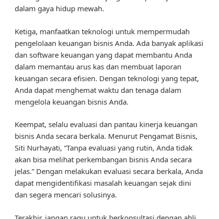
dalam gaya hidup mewah.
Ketiga, manfaatkan teknologi untuk mempermudah
pengelolaan keuangan bisnis Anda. Ada banyak aplikasi
dan software keuangan yang dapat membantu Anda
dalam memantau arus kas dan membuat laporan
keuangan secara efisien. Dengan teknologi yang tepat,
Anda dapat menghemat waktu dan tenaga dalam
mengelola keuangan bisnis Anda.
Keempat, selalu evaluasi dan pantau kinerja keuangan
bisnis Anda secara berkala. Menurut Pengamat Bisnis,
Siti Nurhayati, “Tanpa evaluasi yang rutin, Anda tidak
akan bisa melihat perkembangan bisnis Anda secara
jelas.” Dengan melakukan evaluasi secara berkala, Anda
dapat mengidentifikasi masalah keuangan sejak dini
dan segera mencari solusinya.
Terakhir, jangan ragu untuk berkonsultasi dengan ahli