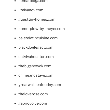
hematologa.com
lizaivanov.com
guesttinyhomes.com
home-plow-by-meyer.com
palatelatincuisine.com
blackdoglegacy.com
eatvivahouston.com
thebigshowok.com
chimeandstave.com
greatwallseafoodny.com
theloverose.com
gabriovoice.com