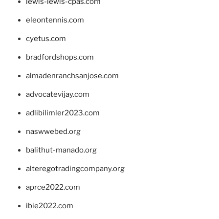
lewis-lewis-cpas.com
eleontennis.com
cyetus.com
bradfordshops.com
almadenranchsanjose.com
advocatevijay.com
adlibilimler2023.com
naswwebed.org
balithut-manado.org
alteregotradingcompany.org
aprce2022.com
ibie2022.com