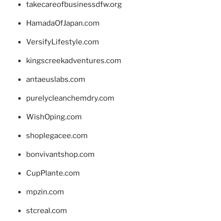
takecareofbusinessdfw.org
HamadaOfJapan.com
VersifyLifestyle.com
kingscreekadventures.com
antaeuslabs.com
purelycleanchemdry.com
WishOping.com
shoplegacee.com
bonvivantshop.com
CupPlante.com
mpzin.com
stcreal.com