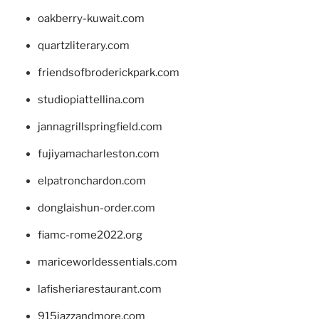
oakberry-kuwait.com
quartzliterary.com
friendsofbroderickpark.com
studiopiattellina.com
jannagrillspringfield.com
fujiyamacharleston.com
elpatronchardon.com
donglaishun-order.com
fiamc-rome2022.org
mariceworldessentials.com
lafisheriarestaurant.com
915jazzandmore.com