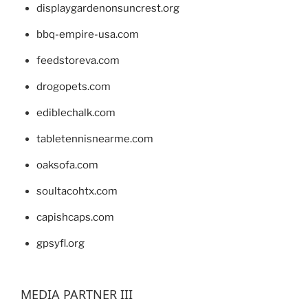
displaygardenonsuncrest.org
bbq-empire-usa.com
feedstoreva.com
drogopets.com
ediblechalk.com
tabletennisnearme.com
oaksofa.com
soultacohtx.com
capishcaps.com
gpsyfl.org
MEDIA PARTNER III