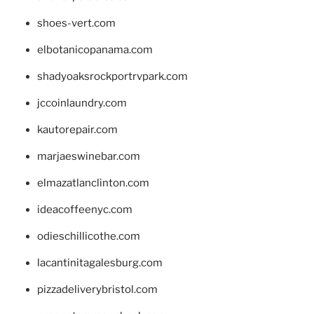
shoes-vert.com
elbotanicopanama.com
shadyoaksrockportrvpark.com
jccoinlaundry.com
kautorepair.com
marjaeswinebar.com
elmazatlanclinton.com
ideacoffeenyc.com
odieschillicothe.com
lacantinitagalesburg.com
pizzadeliverybristol.com