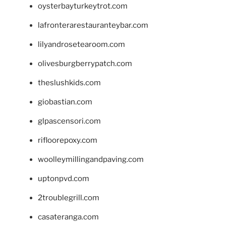
oysterbayturkeytrot.com
lafronterarestauranteybar.com
lilyandrosetearoom.com
olivesburgberrypatch.com
theslushkids.com
giobastian.com
glpascensori.com
rifloorepoxy.com
woolleymillingandpaving.com
uptonpvd.com
2troublegrill.com
casateranga.com