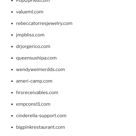
PopUpFlea.com
valueml.com
rebeccatorresjewelry.com
jmpbliss.com
drjorgerico.com
queensushipa.com
wendyweimerdds.com
ameri-camp.com
hrsreceivables.com
empconst1.com
cinderella-support.com
bigpinkrestaurant.com