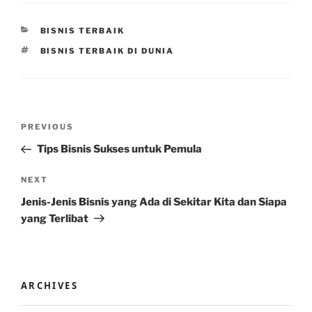
CATEGORIES
BISNIS TERBAIK
TAGS
BISNIS TERBAIK DI DUNIA
Post
Previous
PREVIOUS
navigation
Post
Tips Bisnis Sukses untuk Pemula
Next
NEXT
Post
Jenis-Jenis Bisnis yang Ada di Sekitar Kita dan Siapa
yang Terlibat
ARCHIVES