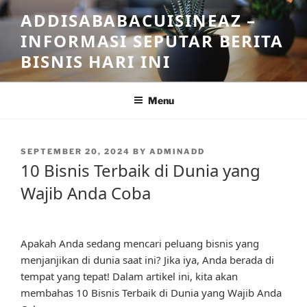
Skip
ADDISABABACUISINEAZ –
to
INFORMASI SEPUTAR BERITA
content
BISNIS HARI INI
Menu
POSTED
SEPTEMBER 20, 2024
BY
ADMINADD
ON
10 Bisnis Terbaik di Dunia yang
Wajib Anda Coba
Apakah Anda sedang mencari peluang bisnis yang
menjanjikan di dunia saat ini? Jika iya, Anda berada di
tempat yang tepat! Dalam artikel ini, kita akan
membahas 10 Bisnis Terbaik di Dunia yang Wajib Anda